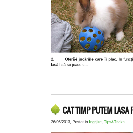
2.
Oferă-i jucăriile care îi plac.
În funcţ
lasă-l să se joace c...
CAT TIMP PUTEM LASA
26/06/2013
, Postat in
Ingrijire
,
Tips&Tricks