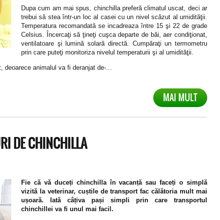
Dupa cum am mai spus, chinchilla preferă climatul uscat, deci ar
trebui să stea într-un loc al casei cu un nivel scăzut al umidităţii.
Temperatura recomandată se incadreaza între 15 şi 22 de grade
Celsius. Încercaţi să ţineţi cuşca departe de băi, aer condiţionat,
ventilatoare şi lumină solară directă. Cumpăraţi un termometru
prin care puteţi monitoriza nivelul temperaturii şi al umidităţii.
, deoarece animalul va fi deranjat de-...
MAI MULT
I DE CHINCHILLA
Fie că vă duceți chinchilla în vacanță sau faceți o simplă
vizită la veterinar, cuștile de transport fac călătoria mult mai
ușoară. Iată câțiva pași simpli prin care transportul
chinchillei va fi unul mai facil.