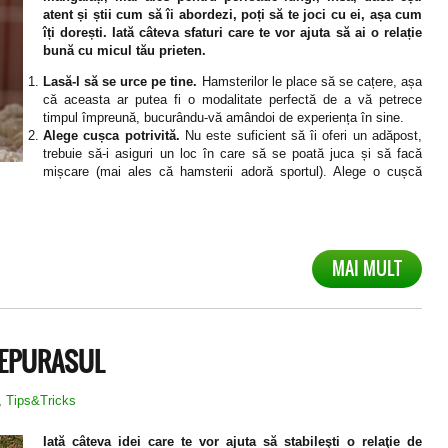
atent și știi cum să îi abordezi, poți să te joci cu ei, așa cum
îți dorești. Iată câteva sfaturi care te vor ajuta să ai o relație
bună cu micul tău prieten.
Lasă-l să se urce pe tine.
Hamsterilor le place să se cațere, așa
că aceasta ar putea fi o modalitate perfectă de a vă petrece
timpul împreună, bucurându-vă amândoi de experiența în sine.
Alege cușca potrivită.
Nu este suficient să îi oferi un adăpost,
trebuie să-i asiguri un loc în care să se poată juca și să facă
mișcare (mai ales că hamsterii adoră sportul). Alege o cușcă
MAI MULT
IEPURASUL
,
Tips&Tricks
Iată câteva idei care te vor ajuta să stabileşti o relaţie de