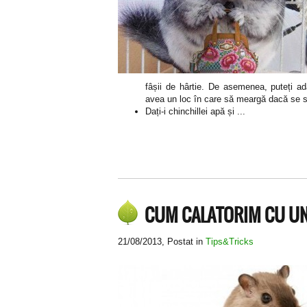
fâșii de hârtie. De asemenea, puteți a
avea un loc în care să meargă dacă se s
Dați-i chinchillei apă și ...
CUM CALATORIM CU UN
21/08/2013
, Postat in
Tips&Tricks