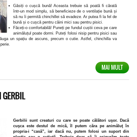
Găsiți o cușcă bună! Aceasta trebuie să poată fi cărată
într-un mod simplu, să beneficieze de o ventilație bună și
să nu îi permită chinchillei să evadeze. Ar putea fi la fel de
bună și o cușcă pentru câini mici sau pentru pisici.
Făceți-o comfortabilă! Puneți pe fundul cuștii ceva pe care
animăluțul poate dormi. Puteți folosi nisip pentru pisici sau
dăuga un spațiu de ascuns, precum o cutie. Astfel, chinchilla va
perie.
MAI MULT
 GERBIL
Gerbilii sunt creaturi cu care se poate călători uşor. Dacă
cuşca este destul de mică, îl putem căra pe animăluţ în
propria-i “casă”, iar dacă nu, putem folosi un suport din
plastic sau o cutiuţă. Trebuie doar să îi asigurăm toate