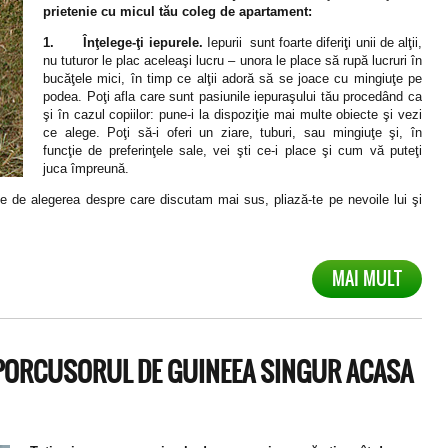
prietenie cu micul tău coleg de apartament:
1.
Înţelege-ţi iepurele.
Iepurii sunt foarte diferiţi unii de alţii,
nu tuturor le plac aceleaşi lucru – unora le place să rupă lucruri în
bucăţele mici, în timp ce alţii adoră să se joace cu mingiuţe pe
podea. Poţi afla care sunt pasiunile iepuraşului tău procedând ca
şi în cazul copiilor: pune-i la dispoziţie mai multe obiecte şi vezi
ce alege. Poţi să-i oferi un ziare, tuburi, sau mingiuţe şi, în
funcţie de preferinţele sale, vei şti ce-i place şi cum vă puteţi
juca împreună.
ie de alegerea despre care discutam mai sus, pliază-te pe nevoile lui şi
MAI MULT
 PORCUSORUL DE GUINEEA SINGUR ACASA