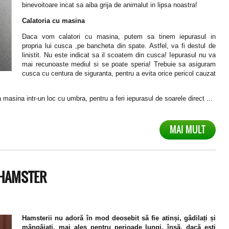
binevoitoare incat sa aiba grija de animalut in lipsa noastra!
Calatoria cu masina
Daca vom calatori cu masina, putem sa tinem iepurasul in
propria lui cusca ,pe bancheta din spate. Astfel, va fi destul de
linistit. Nu este indicat sa il scoatem din cusca! Iepurasul nu va
mai recunoaste mediul si se poate speria! Trebuie sa asiguram
cusca cu centura de siguranta, pentru a evita orice pericol cauzat
asina intr-un loc cu umbra, pentru a feri iepurasul de soarele direct ...
MAI MULT
 HAMSTER
Hamsterii nu adoră în mod deosebit să fie atinși, gâdilați și
mângâiați, mai ales pentru perioade lungi, însă, dacă ești