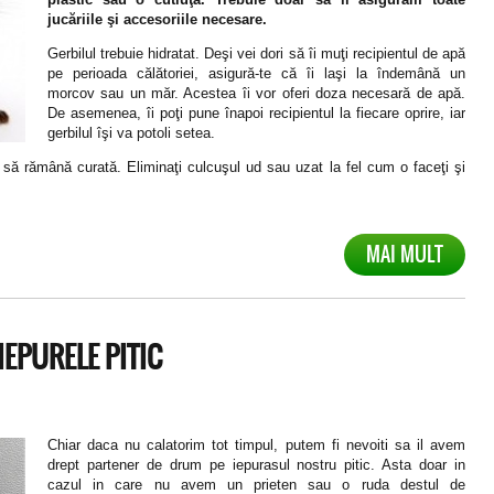
jucăriile şi accesoriile necesare.
Gerbilul trebuie hidratat. Deşi vei dori să îi muţi recipientul de apă
pe perioada călătoriei, asigură-te că îi laşi la îndemână un
morcov sau un măr. Acestea îi vor oferi doza necesară de apă.
De asemenea, îi poţi pune înapoi recipientul la fiecare oprire, iar
gerbilul îşi va potoli setea.
 să rămână curată. Eliminaţi culcuşul ud sau uzat la fel cum o faceţi şi
MAI MULT
IEPURELE PITIC
Chiar daca nu calatorim tot timpul, putem fi nevoiti sa il avem
drept partener de drum pe iepurasul nostru pitic. Asta doar in
cazul in care nu avem un prieten sau o ruda destul de