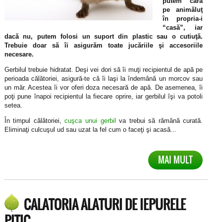
putem căra
pe animăluţ
în propria-i
“casă”, iar
dacă nu, putem folosi un suport din plastic sau o cutiuţă.
Trebuie doar să îi asigurăm toate jucăriile şi accesoriile
necesare.
Gerbilul trebuie hidratat. Deşi vei dori să îi muţi recipientul de apă pe
perioada călătoriei, asigură-te că îi laşi la îndemână un morcov sau
un măr. Acestea îi vor oferi doza necesară de apă. De asemenea, îi
poţi pune înapoi recipientul la fiecare oprire, iar gerbilul îşi va potoli
setea.
În timpul călătoriei,
cuşca unui gerbil
va trebui să rămână curată.
Eliminaţi culcuşul ud sau uzat la fel cum o faceţi şi acasă...
MAI MULT
CALATORIA ALATURI DE IEPURELE
PITIC