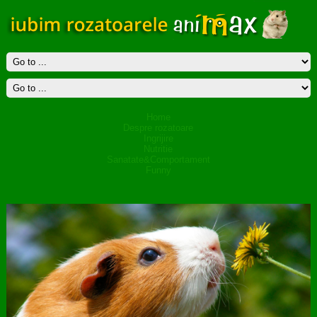
Home
Despre rozatoare
Ingrijire
Nutritie
Sanatate&Comportament
Funny