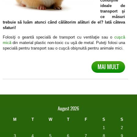
condiţiile
ideale de
transport şi
ce măsuri
trebuie să luăm atunci când călătorim alături de el? Iată câteva
sfaturi!
Folosiţi o geantă specială de transport cu ventilaţie sau o
cuşcă
mică
din material plastic non-toxic cu uşă de metal. Puteţi folosi una
specială pentru transport sau o cuşcă obişnuită pentru animale mici.
MAI MULT
August 2026
M
T
W
T
F
S
S
1
2
3
4
5
6
7
8
9