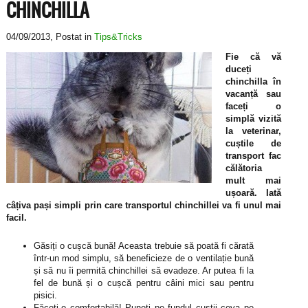
CHINCHILLA
04/09/2013
, Postat in
Tips&Tricks
Fie că vă
duceți
chinchilla în
vacanță sau
faceți o
simplă vizită
la veterinar,
cuștile de
transport fac
călătoria
mult mai
ușoară. Iată
câțiva pași simpli prin care transportul chinchillei va fi unul mai
facil.
Găsiți o cușcă bună! Aceasta trebuie să poată fi cărată
într-un mod simplu, să beneficieze de o ventilație bună
și să nu îi permită chinchillei să evadeze. Ar putea fi la
fel de bună și o cușcă pentru câini mici sau pentru
pisici.
Făceți-o comfortabilă! Puneți pe fundul cuștii ceva pe