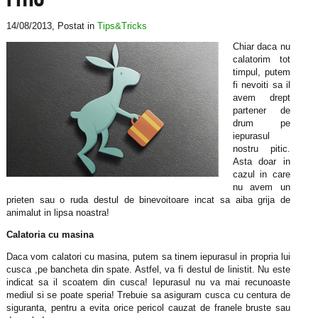
14/08/2013
, Postat in
Tips&Tricks
Chiar daca nu
calatorim tot
timpul, putem
fi nevoiti sa il
avem drept
partener de
drum pe
iepurasul
nostru pitic.
Asta doar in
cazul in care
nu avem un
prieten sau o ruda destul de binevoitoare incat sa aiba grija de
animalut in lipsa noastra!
Calatoria cu masina
Daca vom calatori cu masina, putem sa tinem iepurasul in propria lui
cusca ,pe bancheta din spate. Astfel, va fi destul de linistit. Nu este
indicat sa il scoatem din cusca! Iepurasul nu va mai recunoaste
mediul si se poate speria! Trebuie sa asiguram cusca cu centura de
siguranta, pentru a evita orice pericol cauzat de franele bruste sau