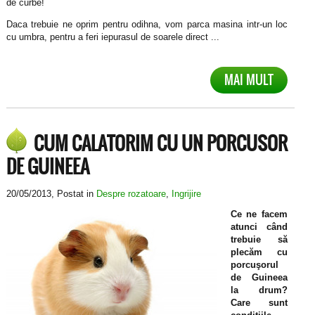
de curbe!
Daca trebuie ne oprim pentru odihna, vom parca masina intr-un loc
cu umbra, pentru a feri iepurasul de soarele direct ...
MAI MULT
CUM CALATORIM CU UN PORCUSOR
DE GUINEEA
20/05/2013
, Postat in
Despre rozatoare
,
Ingrijire
Ce ne facem
atunci când
trebuie să
plecăm cu
porcuşorul
de Guineea
la drum?
Care sunt