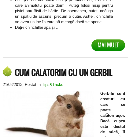
care animăluțul poate dormi. Puteți folosi nisip pentru
pisici sau fâșii de hârtie. De asemenea, puteți adăuga
un spațiu de ascuns, precum o cutie. Astfel, chinchilla
va avea un loc în care să meargă dacă se sperie.
Dați-i chinchillei apă și ...
MAI MULT
CUM CALATORIM CU UN GERBIL
21/08/2013
, Postat in
Tips&Tricks
Gerbilii sunt
creaturi cu
care se
poate
călători uşor.
Dacă cuşca
este destul
de mică, îl