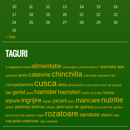
10
11
12
13
14
15
16
17
18
19
20
21
22
23
24
25
26
27
28
29
30
31
« Sep
TAGURI
alimentatie
animalut
apa
a
adapatori metal
amenajare
animal ierbivor
chinchilla
calatorie
auriu
asternut
chinchilla mananca fan
cusca
comportament
dieta
dimensiune cusca porcusor de guinea
hamster
hamsteri
gerbil
fan
hrana
gratii
hartie reciclata
nutritie
ingrijire
mancare
iepure
jucarii
ingrijre
lemn
petshop animax
porcusor de guinea
pelete
plastic
porcusorii de guinea
rozatoare
sanatate
sfaturi
porcusorul de guinea
reguli
talaj
vacanta
veterinar
vital
vitamine