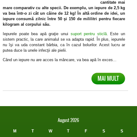
cantitate mai
mare comparativ cu alte specii. De exemplu, un iepure de 2,5 kg
va bea într-o zi cât un câine de 12 kg! În altă ordine de idei, un
iepure consumă zilnic între 50 şi 150 de mililitri pentru fiecare
kilogram al corpului său.
Iepurele poate bea apă graţie unui
suport pentru sticlă
. Este un
sistem practic, la care animalul se va adapta rapid. În plus, iepurele
nu îşi va uda constant bărbia, ca în cazul bolurilor. Acest lucru ar
putea duce la unele infecţii ale pielii.
Când un iepure nu are acces la mâncare, va bea apă în exces...
MAI MULT
August 2026
M
T
W
T
F
S
S