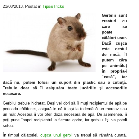
21/08/2013
, Postat in
Tips&Tricks
Gerbilii sunt
creaturi cu
care se
poate
călători uşor.
Dacă cuşca
este destul
de mică, îl
putem căra
pe animăluţ
în propria-i
“casă”, iar
dacă nu, putem folosi un suport din plastic sau o cutiuţă.
Trebuie doar să îi asigurăm toate jucăriile şi accesoriile
necesare.
Gerbilul trebuie hidratat. Deşi vei dori să îi muţi recipientul de apă pe
perioada călătoriei, asigură-te că îi laşi la îndemână un morcov sau
un măr. Acestea îi vor oferi doza necesară de apă. De asemenea, îi
poţi pune înapoi recipientul la fiecare oprire, iar gerbilul îşi va potoli
setea.
În timpul călătoriei,
cuşca unui gerbil
va trebui să rămână curată.