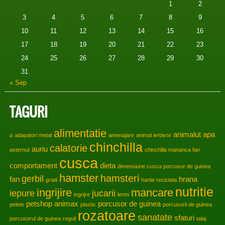
1
2
3
4
5
6
7
8
9
10
11
12
13
14
15
16
17
18
19
20
21
22
23
24
25
26
27
28
29
30
31
« Sep
TAGURI
alimentatie
animalut
apa
a
adapatori metal
amenajare
animal ierbivor
chinchilla
calatorie
auriu
asternut
chinchilla mananca fan
cusca
comportament
dieta
dimensiune cusca porcusor de guinea
hamster
hamsteri
gerbil
fan
hrana
gratii
hartie reciclata
nutritie
ingrijire
mancare
iepure
jucarii
ingrijre
lemn
petshop animax
porcusor de guinea
pelete
plastic
porcusorii de guinea
rozatoare
sanatate
sfaturi
porcusorul de guinea
reguli
talaj