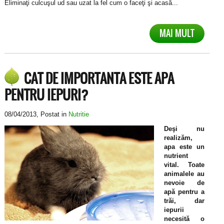
Eliminaţi culcuşul ud sau uzat la fel cum o faceţi şi acasă...
MAI MULT
CAT DE IMPORTANTA ESTE APA
PENTRU IEPURI?
08/04/2013
, Postat in
Nutritie
Deşi nu
realizăm,
apa este un
nutrient
vital. Toate
animalele au
nevoie de
apă pentru a
trăi, dar
iepurii
necesită o