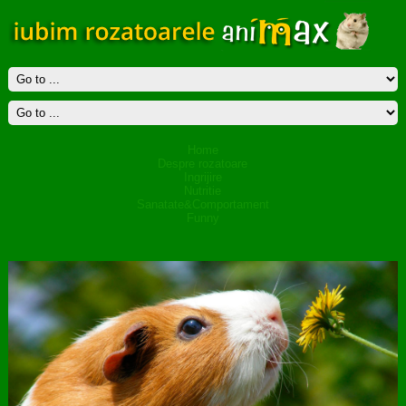
Home
Despre rozatoare
Ingrijire
Nutritie
Sanatate&Comportament
Funny