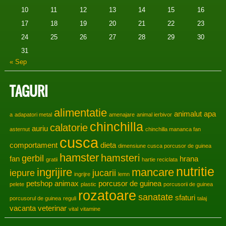
10
11
12
13
14
15
16
17
18
19
20
21
22
23
24
25
26
27
28
29
30
31
« Sep
TAGURI
alimentatie
animalut
apa
a
adapatori metal
amenajare
animal ierbivor
chinchilla
calatorie
auriu
asternut
chinchilla mananca fan
cusca
comportament
dieta
dimensiune cusca porcusor de guinea
hamster
hamsteri
gerbil
fan
hrana
gratii
hartie reciclata
nutritie
ingrijire
mancare
iepure
jucarii
ingrijre
lemn
petshop animax
porcusor de guinea
pelete
plastic
porcusorii de guinea
rozatoare
sanatate
sfaturi
porcusorul de guinea
reguli
talaj
vacanta
veterinar
vital
vitamine