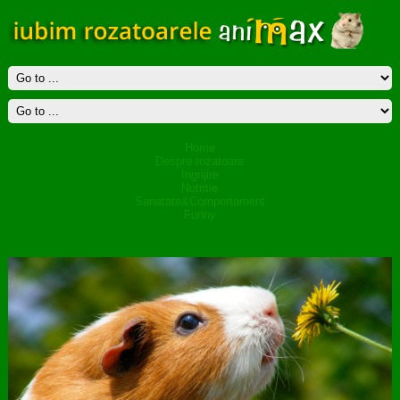
Home
Despre rozatoare
Ingrijire
Nutritie
Sanatate&Comportament
Funny