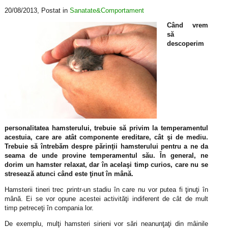
20/08/2013
, Postat in
Sanatate&Comportament
Când vrem
să
descoperim
personalitatea hamsterului, trebuie să privim la temperamentul
acestuia, care are atât componente ereditare, cât şi de mediu.
Trebuie să întrebăm despre părinţii hamsterului pentru a ne da
seama de unde provine temperamentul său. În general, ne
dorim un hamster relaxat, dar în acelaşi timp curios, care nu se
stresează atunci când este ţinut în mână.
Hamsterii tineri trec printr-un stadiu în care nu vor putea fi ţinuţi în
mână. Ei se vor opune acestei activităţi indiferent de cât de mult
timp petreceţi în compania lor.
De exemplu, mulţi hamsteri sirieni vor sări neanunţaţi din mâinile