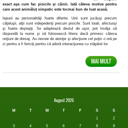
exact aşa cum fac pisicile şi câinii. Iată câteva motive pentru
care acest animăluţ simpatic este tocmai bun de luat acasă.
Iepurii au personalităţi foarte diferite. Unii sunt jucăuşi precum
căţeluşii, alţii sunt indepedenţi precum pisicile. Sunt loiali, afectuoşi
şi foarte deştepţi. Se adaptează destul de uşor, pot învăţa să
răspundă la nume şi să folosească litiera dacă primesc câteva
noţiuni de dresaj. Au nevoie de atenţie şi afecţiune cel puţin o oră pe
zi pentru a fi fericiţi pentru că adoră interacţiunea cu stăpânii lor.
MAI MULT
August 2026
M
T
W
T
F
S
S
1
2
3
4
5
6
7
8
9