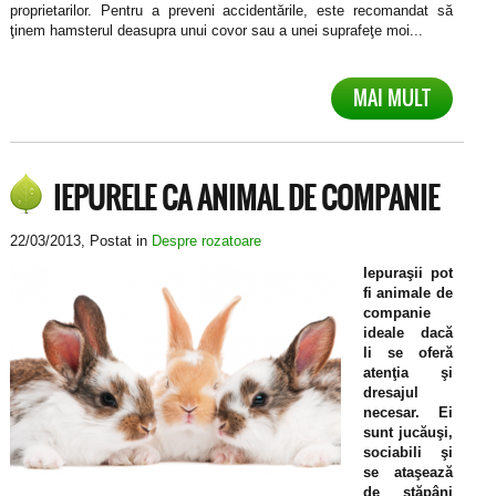
proprietarilor. Pentru a preveni accidentările, este recomandat să
ţinem hamsterul deasupra unui covor sau a unei suprafeţe moi...
MAI MULT
IEPURELE CA ANIMAL DE COMPANIE
22/03/2013
, Postat in
Despre rozatoare
Iepuraşii pot
fi animale de
companie
ideale dacă
li se oferă
atenţia şi
dresajul
necesar. Ei
sunt jucăuşi,
sociabili şi
se ataşează
de stăpâni