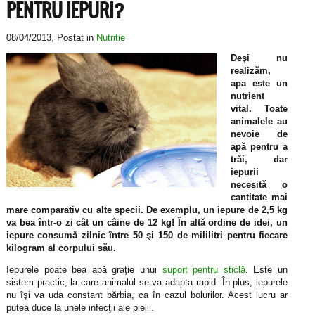
PENTRU IEPURI?
08/04/2013
, Postat in
Nutritie
Deşi nu
realizăm,
apa este un
nutrient
vital. Toate
animalele au
nevoie de
apă pentru a
trăi, dar
iepurii
necesită o
cantitate mai
mare comparativ cu alte specii. De exemplu, un iepure de 2,5 kg
va bea într-o zi cât un câine de 12 kg! În altă ordine de idei, un
iepure consumă zilnic între 50 şi 150 de mililitri pentru fiecare
kilogram al corpului său.
Iepurele poate bea apă graţie unui
suport pentru sticlă
. Este un
sistem practic, la care animalul se va adapta rapid. În plus, iepurele
nu îşi va uda constant bărbia, ca în cazul bolurilor. Acest lucru ar
putea duce la unele infecţii ale pielii.