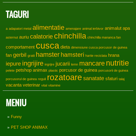
TAGURI
alimentatie
animalut
apa
a
adapatori metal
amenajare
animal ierbivor
chinchilla
calatorie
auriu
asternut
chinchilla mananca fan
cusca
comportament
dieta
dimensiune cusca porcusor de guinea
hamster
hamsteri
gerbil
fan
hrana
gratii
hartie reciclata
nutritie
ingrijire
mancare
iepure
jucarii
ingrijre
lemn
petshop animax
porcusor de guinea
pelete
plastic
porcusorii de guinea
rozatoare
sanatate
sfaturi
porcusorul de guinea
reguli
talaj
vacanta
veterinar
vital
vitamine
MENIU
Funny
PET SHOP ANIMAX