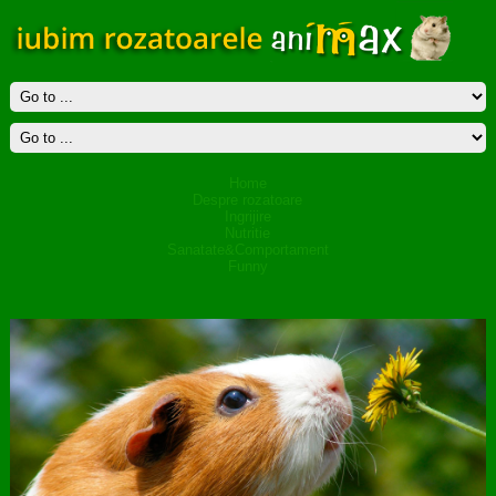
Home
Despre rozatoare
Ingrijire
Nutritie
Sanatate&Comportament
Funny