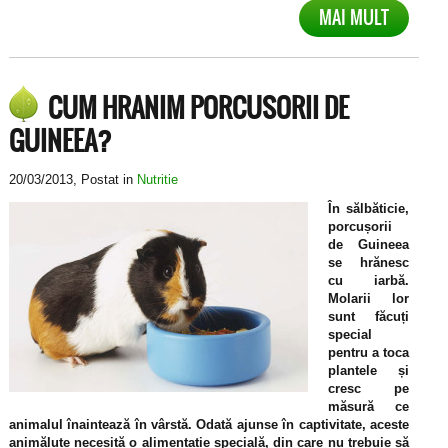
MAI MULT
CUM HRANIM PORCUSORII DE
GUINEEA?
20/03/2013
, Postat in
Nutritie
În sălbăticie,
porcușorii
de Guineea
se hrănesc
cu iarbă.
Molarii lor
sunt făcuți
special
pentru a toca
plantele și
cresc pe
măsură ce
animalul înaintează în vârstă. Odată ajunse în captivitate, aceste
animăluțe necesită o alimentație specială, din care nu trebuie să