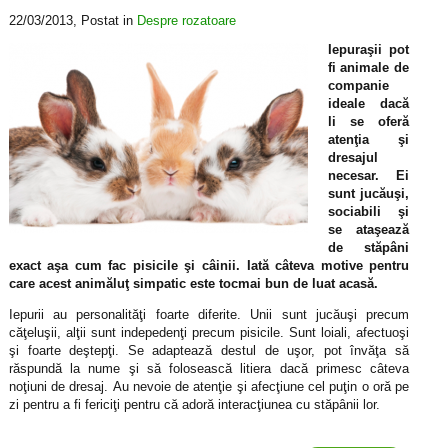
22/03/2013
, Postat in
Despre rozatoare
Iepuraşii pot
fi animale de
companie
ideale dacă
li se oferă
atenţia şi
dresajul
necesar. Ei
sunt jucăuşi,
sociabili şi
se ataşează
de stăpâni
exact aşa cum fac pisicile şi câinii. Iată câteva motive pentru
care acest animăluţ simpatic este tocmai bun de luat acasă.
Iepurii au personalităţi foarte diferite. Unii sunt jucăuşi precum
căţeluşii, alţii sunt indepedenţi precum pisicile. Sunt loiali, afectuoşi
şi foarte deştepţi. Se adaptează destul de uşor, pot învăţa să
răspundă la nume şi să folosească litiera dacă primesc câteva
noţiuni de dresaj. Au nevoie de atenţie şi afecţiune cel puţin o oră pe
zi pentru a fi fericiţi pentru că adoră interacţiunea cu stăpânii lor.