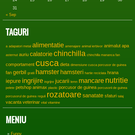
31
« Sep
TAGURI
alimentatie
animalut
apa
a
adapatori metal
amenajare
animal ierbivor
chinchilla
calatorie
auriu
asternut
chinchilla mananca fan
cusca
comportament
dieta
dimensiune cusca porcusor de guinea
hamster
hamsteri
gerbil
fan
hrana
gratii
hartie reciclata
nutritie
ingrijire
mancare
iepure
jucarii
ingrijre
lemn
petshop animax
porcusor de guinea
pelete
plastic
porcusorii de guinea
rozatoare
sanatate
sfaturi
porcusorul de guinea
reguli
talaj
vacanta
veterinar
vital
vitamine
MENIU
Funny