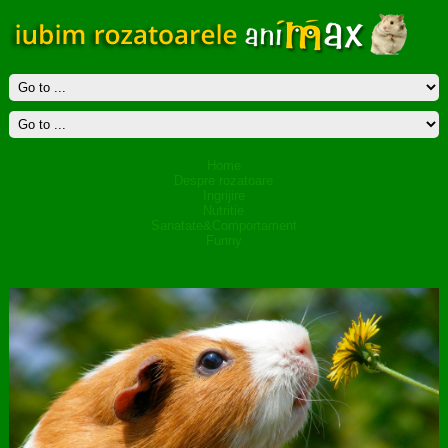
Home
Despre rozatoare
Ingrijire
Nutritie
Sanatate&Comportament
Funny