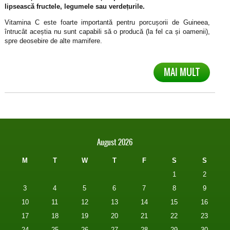
lipsească fructele, legumele sau verdețurile.
Vitamina C este foarte importantă pentru porcușorii de Guineea,
întrucât aceștia nu sunt capabili să o producă (la fel ca și oamenii),
spre deosebire de alte mamifere.
MAI MULT
August 2026
M
T
W
T
F
S
S
1
2
3
4
5
6
7
8
9
10
11
12
13
14
15
16
17
18
19
20
21
22
23
24
25
26
27
28
29
30