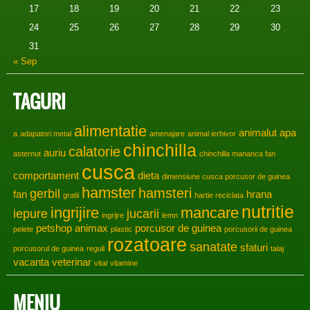
17
18
19
20
21
22
23
24
25
26
27
28
29
30
31
« Sep
TAGURI
alimentatie
animalut
apa
a
adapatori metal
amenajare
animal ierbivor
chinchilla
calatorie
auriu
asternut
chinchilla mananca fan
cusca
comportament
dieta
dimensiune cusca porcusor de guinea
hamster
hamsteri
gerbil
fan
hrana
gratii
hartie reciclata
nutritie
ingrijire
mancare
iepure
jucarii
ingrijre
lemn
petshop animax
porcusor de guinea
pelete
plastic
porcusorii de guinea
rozatoare
sanatate
sfaturi
porcusorul de guinea
reguli
talaj
vacanta
veterinar
vital
vitamine
MENIU