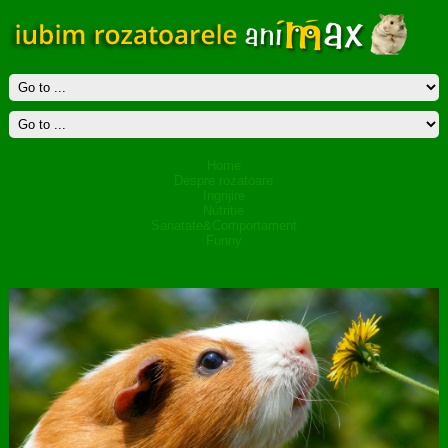
Home
Despre rozatoare
Ingrijire
Nutritie
Sanatate&Comportament
Funny