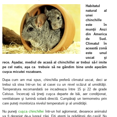
Habitatul
natural al
unei
chinchille
este în
munţii Anzi
din America
de Sud.
Climatul în
această zonă
este unul
uscat şi
rece. Aşadar, mediul de acasă al chinchillei ar trebui să-l imite
pe cel nativ, aşa ca trebuie să ne gândim bine unde aşezăm
cuşca micutei rozatoare.
Dupa cum am mai spus, chinchilla preferă climatul uscat, deci ar
trebui să stea într-un loc al casei cu un nivel scăzut al umidităţii.
Temperatura recomandată se incadreaza între 15 şi 22 de grade
Celsius. Încercaţi să ţineţi cuşca departe de băi, aer condiţionat,
ventilatoare şi lumină solară directă. Cumpăraţi un termometru prin
care puteţi monitoriza nivelul temperaturii şi al umidităţii.
Nu puneţi
cuşca chinchillei
într-un hol aglomerat, deoarece animalul
va fi deranjat de-a lungul zilei. Fiţi atenţi la prădătorii din casă! Nu