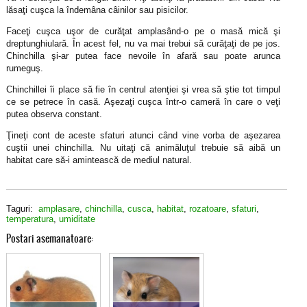
lăsaţi cuşca la îndemâna câinilor sau pisicilor.
Faceţi cuşca uşor de curăţat amplasând-o pe o masă mică şi
dreptunghiulară. În acest fel, nu va mai trebui să curăţaţi de pe jos.
Chinchilla şi-ar putea face nevoile în afară sau poate arunca
rumeguş.
Chinchillei îi place să fie în centrul atenţiei şi vrea să ştie tot timpul
ce se petrece în casă. Aşezaţi cuşca într-o cameră în care o veţi
putea observa constant.
Ţineţi cont de aceste sfaturi atunci când vine vorba de aşezarea
cuştii unei chinchilla. Nu uitaţi că animăluţul trebuie să aibă un
habitat care să-i amintească de mediul natural.
Taguri:
amplasare
,
chinchilla
,
cusca
,
habitat
,
rozatoare
,
sfaturi
,
temperatura
,
umiditate
Postari asemanatoare: