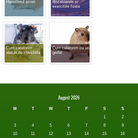
Hamsterul sirian
Rozatoarele si
exercitiile fizice
Cum calatorim
Cum calatorim cu un
alaturi de chinchilla
gerbil
August 2026
M
T
W
T
F
S
S
1
2
3
4
5
6
7
8
9
10
11
12
13
14
15
16