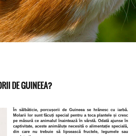
II DE GUINEEA?
În sălbăticie, porcușorii de Guineea se hrănesc cu iarbă.
Molarii lor sunt făcuți special pentru a toca plantele și cresc
pe măsură ce animalul înaintează în vârstă. Odată ajunse în
captivitate, aceste animăluțe necesită o alimentație specială,
din care nu trebuie să lipsească fructele, legumele sau