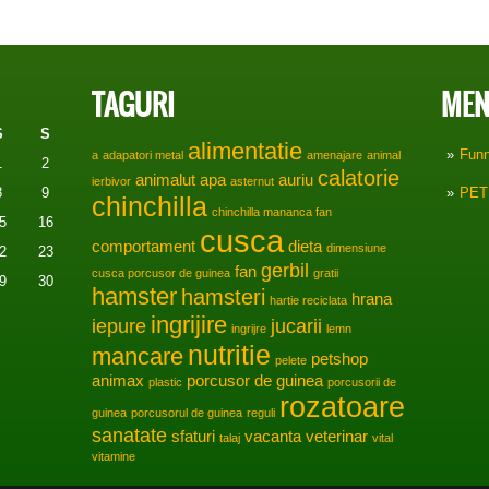
TAGURI
MEN
S
S
alimentatie
Fun
a
adapatori metal
amenajare
animal
1
2
calatorie
animalut
apa
auriu
ierbivor
asternut
8
9
PET
chinchilla
chinchilla mananca fan
5
16
cusca
comportament
dieta
dimensiune
2
23
gerbil
fan
cusca porcusor de guinea
gratii
9
30
hamster
hamsteri
hrana
hartie reciclata
ingrijire
iepure
jucarii
ingrijre
lemn
nutritie
mancare
petshop
pelete
animax
porcusor de guinea
plastic
porcusorii de
rozatoare
guinea
porcusorul de guinea
reguli
sanatate
sfaturi
vacanta
veterinar
talaj
vital
vitamine