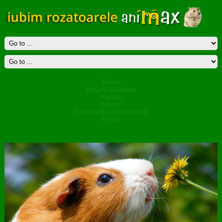
Home
Despre rozatoare
Ingrijire
Nutritie
Sanatate&Comportament
Funny