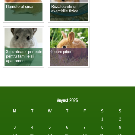
Hamsterul sirian
Rozatoarele si
exercitiile fizice
3 rozatoare, perfecte
Iepurii pitici
pentru familie si
apartament
August 2026
M
T
W
T
F
S
S
1
2
3
4
5
6
7
8
9