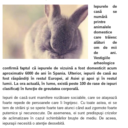
Iepurele de
casă se
numără
printre
animalele
domestice
care trăiesc
alături de
om de mii
de ani.
Vestigiile
arheologice
confirmă faptul că iepurele de vizuină a fost domesticit acum
aproximativ 6000 de ani în Spania. Ulterior, iepurii de casă au
fost răspândiţi în restul Europei, al Asiei şi apoi şi în restul
lumii. La ora actuală, în lume, există peste 100 de rase de iepuri
clasificaţi în funcţie de greutatea corporală.
Iepurii de casă sunt mamifere rozătoare sociabile, care se ataşează
foarte repede de persoanele care îi îngrijesc. Cu toate astea, ei se
tem de străini şi se sperie foarte tare atunci când aud zgomote foarte
puternice şi necunoscute. De asemenea, ei sunt predispuşi crizelor
de aclimatizare în cazul schimbărilor bruşte de mediu. De aceea,
iepuraşii necesită o atenţie deosebită.