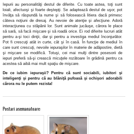
Iepurii au personalităţi destul de diferite. Cu toate astea, toţi sunt
loiali, afectuoşi şi foarte deştepţi. Se adaptează destul de uşor, pot
învăţa să răspundă la nume şi să folosească litiera dacă primesc
câteva noţiuni de dresaj. Au nevoie de atenţie şi afecţiune. Adoră
interacţiunea cu stăpânii lor. Sunt animale jucăuşe, cărora le place
să sară, să facă mişcare şi să roadă orice. Ei rod diferite lucruri atât
pentru a-şi toci dinţii, dar şi pentru a investiga mediul înconjurător.
Pot fi crescuţi atât in curte, cât şi în casă. În funcţie de mediul în
care sunt crescuţi, nevoile iepuraşilor în materie de adăpostire, dietă
şi mişcare se modifică. Totuşi, cei mai mulţi dintre posesorii de
iepuri preferă să-şi crească micuţele rozătoare în grădină pentru ca
acestea să aibă mai mult spaţiu de mişcare.
De ce iubim iepuraşii? Pentru că sunt sociabili, iubitori şi
inteligenţi şi pentru că au blăniţă pufoasă şi ochişori adorabili
cărora nu le putem rezista!
Postari asemanatoare: