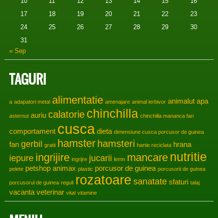
10
11
12
13
14
15
16
17
18
19
20
21
22
23
24
25
26
27
28
29
30
31
« Sep
TAGURI
alimentatie
animalut
apa
a
adapatori metal
amenajare
animal ierbivor
chinchilla
calatorie
auriu
asternut
chinchilla mananca fan
cusca
comportament
dieta
dimensiune cusca porcusor de guinea
hamster
hamsteri
gerbil
fan
hrana
gratii
hartie reciclata
nutritie
ingrijire
mancare
iepure
jucarii
ingrijre
lemn
petshop animax
porcusor de guinea
pelete
plastic
porcusorii de guinea
rozatoare
sanatate
sfaturi
porcusorul de guinea
reguli
talaj
vacanta
veterinar
vital
vitamine