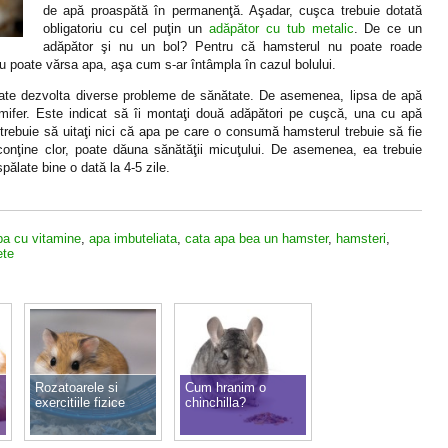
de apă proaspătă în permanenţă. Aşadar, cuşca trebuie dotată
obligatoriu cu cel puţin un
adăpător cu tub metalic
. De ce un
adăpător şi nu un bol? Pentru că hamsterul nu poate roade
nu poate vărsa apa, aşa cum s-ar întâmpla în cazul bolului.
oate dezvolta diverse probleme de sănătate. De asemenea, lipsa de apă
mamifer. Este indicat să îi montaţi două adăpători pe cuşcă, una cu apă
trebuie să uitaţi nici că apa pe care o consumă hamsterul trebuie să fie
conţine clor, poate dăuna sănătăţii micuţului. De asemenea, ea trebuie
pălate bine o dată la 4-5 zile.
pa cu vitamine
,
apa imbuteliata
,
cata apa bea un hamster
,
hamsteri
,
ete
Rozatoarele si
Cum hranim o
exercitiile fizice
chinchilla?