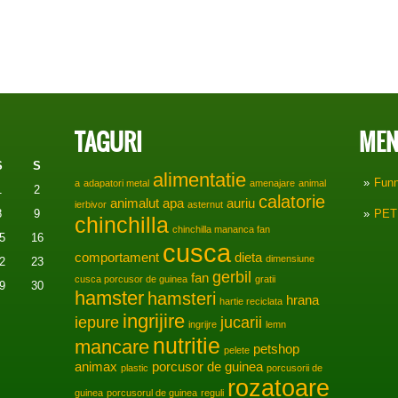
TAGURI
MEN
S
S
alimentatie
Fun
a
adapatori metal
amenajare
animal
1
2
calatorie
animalut
apa
auriu
ierbivor
asternut
8
9
PET
chinchilla
chinchilla mananca fan
5
16
cusca
comportament
dieta
dimensiune
2
23
gerbil
fan
cusca porcusor de guinea
gratii
9
30
hamster
hamsteri
hrana
hartie reciclata
ingrijire
iepure
jucarii
ingrijre
lemn
nutritie
mancare
petshop
pelete
animax
porcusor de guinea
plastic
porcusorii de
rozatoare
guinea
porcusorul de guinea
reguli