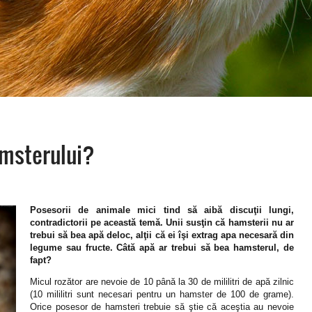
amsterului?
Posesorii de animale mici tind să aibă discuţii lungi,
contradictorii pe această temă. Unii susţin că hamsterii nu ar
trebui să bea apă deloc, alţii că ei îşi extrag apa necesară din
legume sau fructe. Câtă apă ar trebui să bea hamsterul, de
fapt?
Micul rozător are nevoie de 10 până la 30 de mililitri de apă zilnic
(10 mililitri sunt necesari pentru un hamster de 100 de grame).
Orice posesor de hamsteri trebuie să ştie că aceştia au nevoie