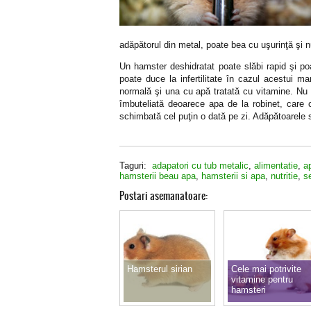
adăpătorul din metal, poate bea cu uşurinţă şi 
Un hamster deshidratat poate slăbi rapid şi p
poate duce la infertilitate în cazul acestui 
normală şi una cu apă tratată cu vitamine. Nu 
îmbuteliată deoarece apa de la robinet, care 
schimbată cel puţin o dată pe zi. Adăpătoarele s
Taguri:
adapatori cu tub metalic
,
alimentatie
,
a
hamsterii beau apa
,
hamsterii si apa
,
nutritie
,
s
Postari asemanatoare:
Hamsterul sirian
Cele mai potrivite
vitamine pentru
hamsteri