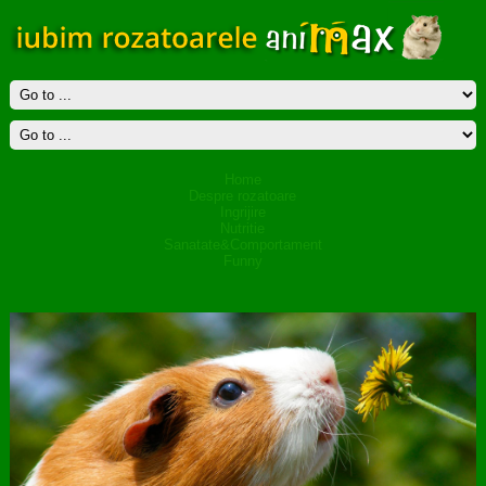
Home
Despre rozatoare
Ingrijire
Nutritie
Sanatate&Comportament
Funny