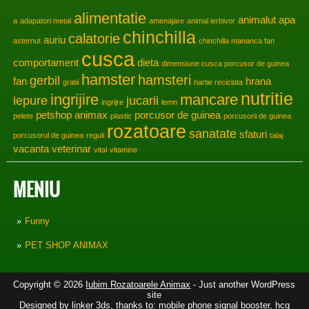
alimentatie
animalut
apa
a
adapatori metal
amenajare
animal ierbivor
chinchilla
calatorie
auriu
asternut
chinchilla mananca fan
cusca
comportament
dieta
dimensiune cusca porcusor de guinea
hamster
hamsteri
gerbil
fan
hrana
gratii
hartie reciclata
nutritie
ingrijire
mancare
iepure
jucarii
ingrijre
lemn
petshop animax
porcusor de guinea
pelete
plastic
porcusorii de guinea
rozatoare
sanatate
sfaturi
porcusorul de guinea
reguli
talaj
vacanta
veterinar
vital
vitamine
MENIU
Funny
PET SHOP ANIMAX
Copyright © 2026
Iubim Rozatoarele Animax
- Just another WordPress
site
Designed by
linker 3ds
, thanks to:
mobile phone signal booster
,
hcg