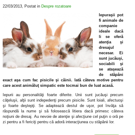
22/03/2013
, Postat in
Despre rozatoare
Iepuraşii pot
fi animale de
companie
ideale dacă
li se oferă
atenţia şi
dresajul
necesar. Ei
sunt jucăuşi,
sociabili şi
se ataşează
de stăpâni
exact aşa cum fac pisicile şi câinii. Iată câteva motive pentru
care acest animăluţ simpatic este tocmai bun de luat acasă.
Iepurii au personalităţi foarte diferite. Unii sunt jucăuşi precum
căţeluşii, alţii sunt indepedenţi precum pisicile. Sunt loiali, afectuoşi
şi foarte deştepţi. Se adaptează destul de uşor, pot învăţa să
răspundă la nume şi să folosească litiera dacă primesc câteva
noţiuni de dresaj. Au nevoie de atenţie şi afecţiune cel puţin o oră pe
zi pentru a fi fericiţi pentru că adoră interacţiunea cu stăpânii lor.