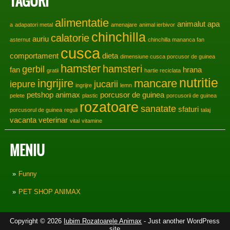
TAGURI
alimentatie
animalut
apa
a
adapatori metal
amenajare
animal ierbivor
chinchilla
calatorie
auriu
asternut
chinchilla mananca fan
cusca
comportament
dieta
dimensiune cusca porcusor de guinea
hamster
hamsteri
gerbil
fan
hrana
gratii
hartie reciclata
nutritie
ingrijire
mancare
iepure
jucarii
ingrijre
lemn
petshop animax
porcusor de guinea
pelete
plastic
porcusorii de guinea
rozatoare
sanatate
sfaturi
porcusorul de guinea
reguli
talaj
vacanta
veterinar
vital
vitamine
MENIU
Funny
PET SHOP ANIMAX
Copyright © 2026
Iubim Rozatoarele Animax
- Just another WordPress
site