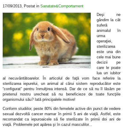
17/09/2013
, Postat in
Sanatate&Comportament
Deşi ne
gândim la cât
suferă
animalul în
urma
operaţiei,
sterilizarea
este una din
cele mai bune
decizii pe
care le poate
lua un iubitor
al necuvântătoarelor. În articolul de faţă vom face referire la
sterilizarea iepurelui, un animal al cărui sistem reproducător este
“configurat” pentru înmulţirea intensă. Dar de ce să nu îl lăsăm pe
prietenul nostru urecheat să nu beneficieze de toate funcţiile
organismului său? Iată principalele motive!
Conform studiilor, peste 80% din femelele active din punct de vedere
sexual dezvoltă cancer mamar în primii 5 ani de viaţă. Astfel, este
recomandat ca iepuroaicele să fie sterilizate în primii doi ani de
viaţă. Problemele pot apărea şi în cazul masculilor...