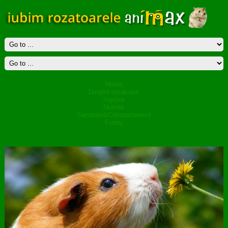
Home
Despre rozatoare
Ingrijire
Nutritie
Sanatate&Comportament
Funny