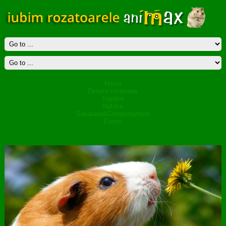
Home
Despre rozatoare
Ingrijire
Nutritie
Sanatate&Comportament
Funny