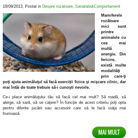
18/09/2013
, Postat in
Despre rozatoare
,
Sanatate&Comportament
Mamiferele
rozătoare
mici sunt
printre
animalele cu
cea mai
multă
energie. Din
fericire,
există multe
modalităţi
prin care-ţi
poţi ajuta animăluţul să facă exerciţii fizice şi mişcare zilnic, dar
mai întâi de toate trebuie să-i cunoşti nevoile.
Ce-i place animăluţului tău să facă cel mai mult? Să roadă, să
alerge, să sară, să se caţere? În funcţie de acest criteriu poţi opta
pentru diferite jucării sau accesorii care să le facă viaţa mai
frumoasă.
MAI MULT