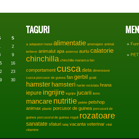
TAGURI
MEN
S
S
alimentatie
Fun
a
adapatori metal
amenajare
animal
1
2
calatorie
animalut
apa
auriu
ierbivor
asternut
8
9
PET
chinchilla
chinchilla mananca fan
5
16
cusca
comportament
dieta
dimensiune
2
23
gerbil
fan
cusca porcusor de guinea
gratii
9
30
hamster
hamsteri
hrana
hartie reciclata
ingrijire
iepure
jucarii
ingrijre
lemn
nutritie
mancare
petshop
pelete
animax
porcusor de guinea
plastic
porcusorii de
rozatoare
guinea
porcusorul de guinea
reguli
sanatate
sfaturi
vacanta
veterinar
talaj
vital
vitamine