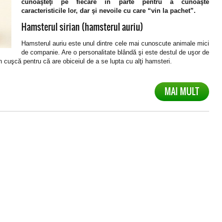
cunoaşteţi pe fiecare în parte pentru a cunoaşte
caracteristicile lor, dar şi nevoile cu care “vin la pachet”.
Hamsterul sirian (hamsterul auriu)
Hamsterul auriu este unul dintre cele mai cunoscute animale mici
de companie. Are o personalitate blândă şi este destul de uşor de
în cuşcă pentru că are obiceiul de a se lupta cu alţi hamsteri.
MAI MULT